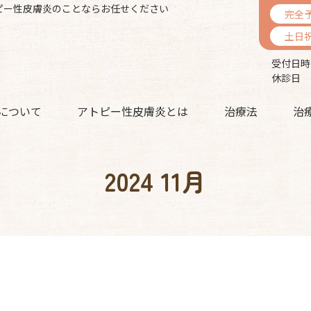
ピー性皮膚炎のことならお任せください
完全
土日
受付日時
休診日 
について
アトピー性皮膚炎とは
治療法
治
2024 11月