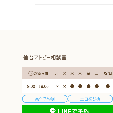
schedule
診療時間
月
火
水
木
金
土
祝/日
9:00 - 18:00
✕
✕
●
●
●
●
●
完全予約制
土日祝診療
LINEで予約